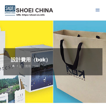
コ
ン
テ
ン
ツ
へ
ス
キ
ッ
設計費用（bak）
プ
ホ
設計費用（BAK）
ー
ム